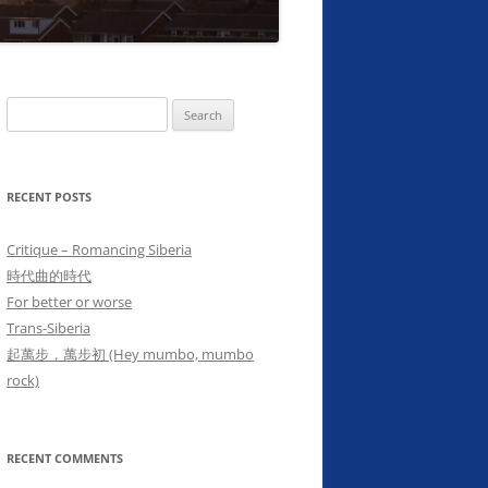
Search
for:
RECENT POSTS
Critique – Romancing Siberia
時代曲的時代
For better or worse
Trans-Siberia
起萬步，萬步初 (Hey mumbo, mumbo
rock)
RECENT COMMENTS