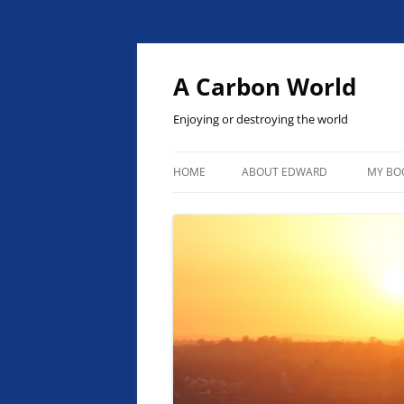
Skip
to
content
A Carbon World
Enjoying or destroying the world
HOME
ABOUT EDWARD
MY BO