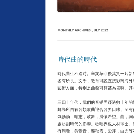
MONTHLY ARCHIVES:
JULY 2022
時代曲的時代
時代曲生不逢時。辛亥革命後其實一片新
各有所長。文學，教育可説直接影嚮海外
藝術方面，特別是曲藝可算甚為堪啊。其
三四十年代，我們的音樂界經過數十年的
舞塲所自有各類歌曲迎合各界口味。至有
氣勃勃，勵志，鼓舞，滿懷希望。曲，詞
處起劃時代的影響。歌唱界也人材輩岀。
有周璇，吳鶯音，龔秋霞，梁萍，白光等