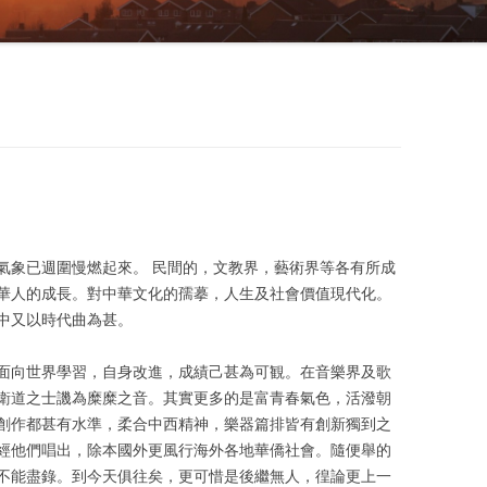
氣象已週圍慢燃起來。 民間的，文教界，藝術界等各有所成
華人的成長。對中華文化的孺摹，人生及社會價值現代化。
中又以時代曲為甚。
面向世界學習，自身改進，成績己甚為可観。在音樂界及歌
衛道之士譏為糜糜之音。其實更多的是富青春氣色，活潑朝
創作都甚有水準，柔合中西精神，樂器篇排皆有創新獨到之
經他們唱出，除本國外更風行海外各地華僑社會。隨便舉的
不能盡錄。到今天俱往矣，更可惜是後繼無人，徨論更上一