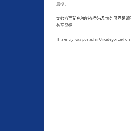
層樓。
文教方面卻免強能在香港及海外僑界延續
甚至發揚
This entry was posted in
Uncategorized
on