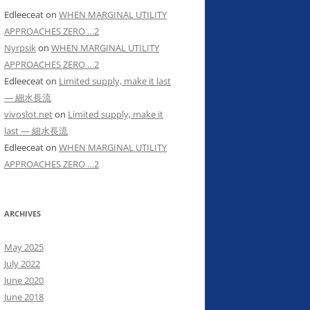
Edleeceat
on
WHEN MARGINAL UTILITY
APPROACHES ZERO …2
Nyrpsik
on
WHEN MARGINAL UTILITY
APPROACHES ZERO …2
Edleeceat
on
Limited supply, make it last
— 細水長流
vivoslot.net
on
Limited supply, make it
last — 細水長流
Edleeceat
on
WHEN MARGINAL UTILITY
APPROACHES ZERO …2
ARCHIVES
May 2025
July 2022
June 2020
June 2018